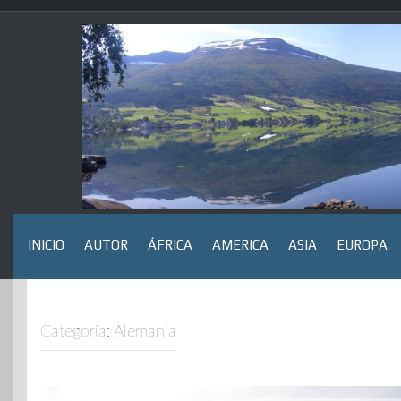
Saltar
al
contenido
INICIO
AUTOR
ÁFRICA
AMERICA
ASIA
EUROPA
Categoría:
Alemania