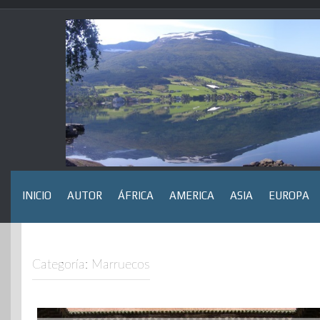
Saltar
al
contenido
INICIO
AUTOR
ÁFRICA
AMERICA
ASIA
EUROPA
Categoría:
Marruecos