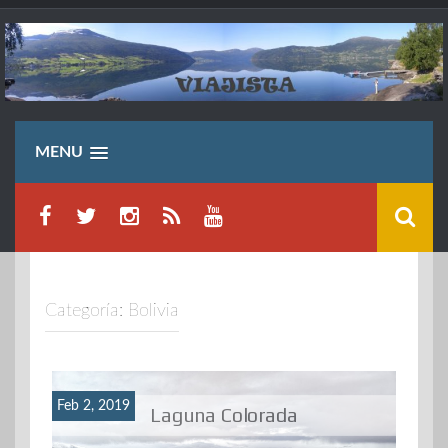
Saltar
al
contenido
MENU
Categoría:
Bolivia
Feb 2, 2019
Laguna Colorada