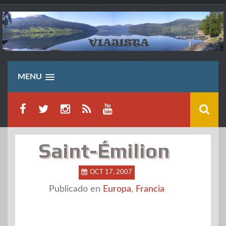
Saltar
al
contenido
MENU
Saint-Émilion
OCT 17, 2007
Publicado en
Europa
,
Francia