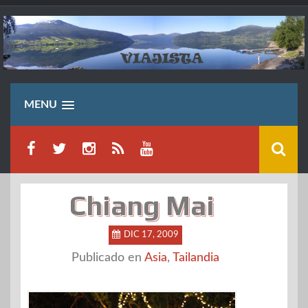
Saltar
al
contenido
MENU
Chiang Mai
DIC 17, 2009
Publicado en
Asia
,
Tailandia