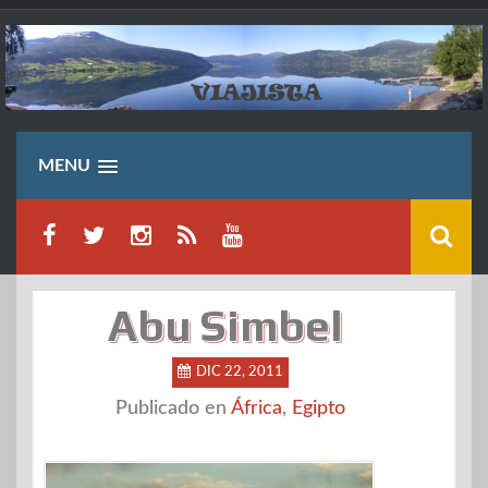
Saltar
al
contenido
MENU
Abu Simbel
DIC 22, 2011
Publicado en
África
,
Egipto