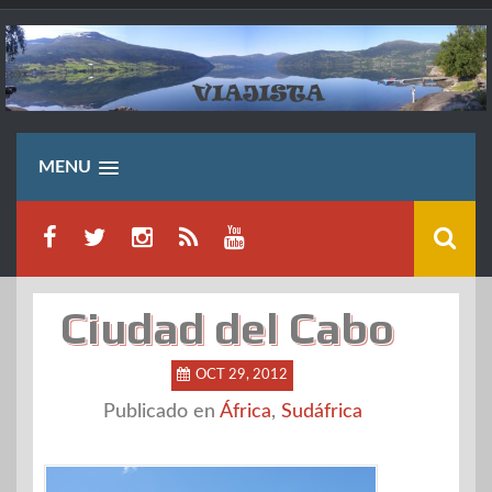
Saltar
al
contenido
MENU
Ciudad del Cabo
OCT 29, 2012
Publicado en
África
,
Sudáfrica