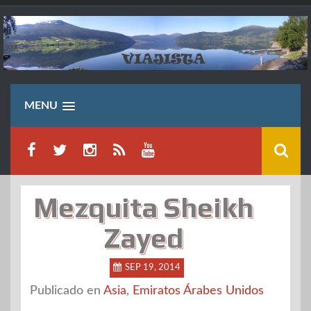
Saltar
al
contenido
MENU
Mezquita Sheikh
Zayed
SEP 19, 2014
Publicado en
Asia
,
Emiratos Árabes Unidos