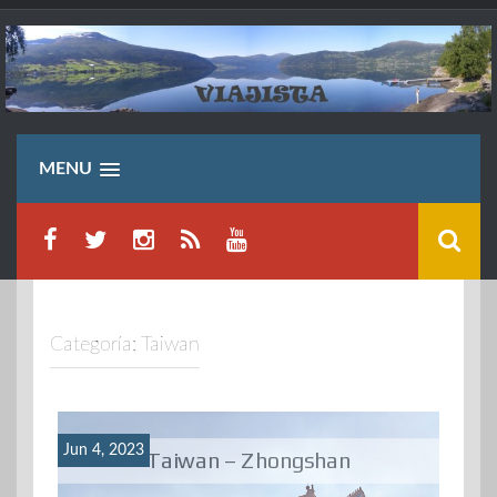
Saltar
al
contenido
MENU
Categoría:
Taiwan
Jun 4, 2023
Taiwan – Zhongshan