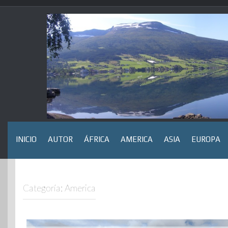
Saltar
al
contenido
INICIO
AUTOR
ÁFRICA
AMERICA
ASIA
EUROPA
Categoría:
America