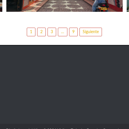
1
2
3
…
9
Siguiente