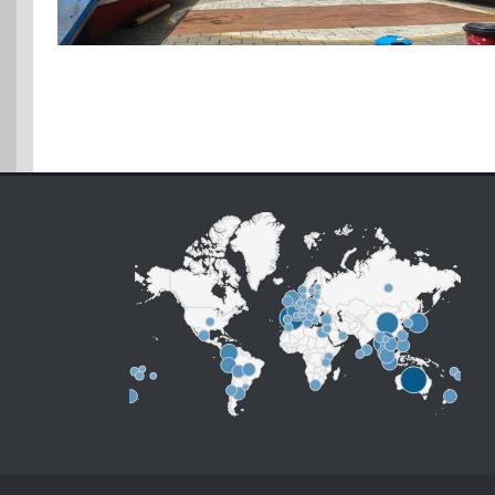
Navegación
de
entradas