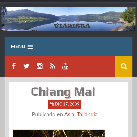
Saltar
al
contenido
MENU
Chiang Mai
DIC 17, 2009
Publicado en
Asia
,
Tailandia