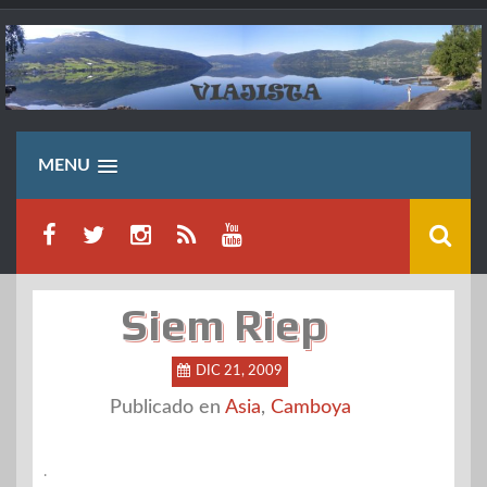
Saltar
al
contenido
MENU
Siem Riep
DIC 21, 2009
Publicado en
Asia
,
Camboya
.