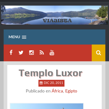
Saltar
al
contenido
MENU
Templo Luxor
DIC 20, 2011
Publicado en
África
,
Egipto