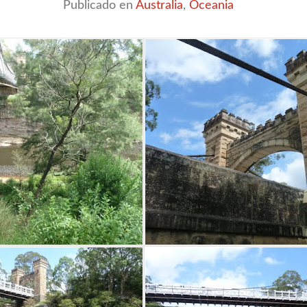
Publicado en
Australia
,
Oceania