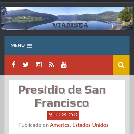
Saltar
al
contenido
MENU
Presidio de San
Francisco
JUL 29, 2012
Publicado en
America
,
Estados Unidos