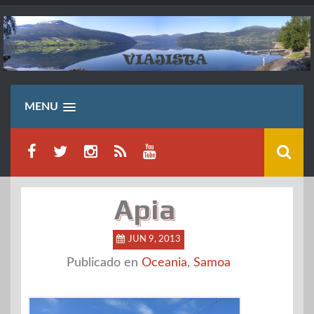
Saltar
al
contenido
MENU
Apia
JUN 9, 2013
Publicado en
Oceania
,
Samoa