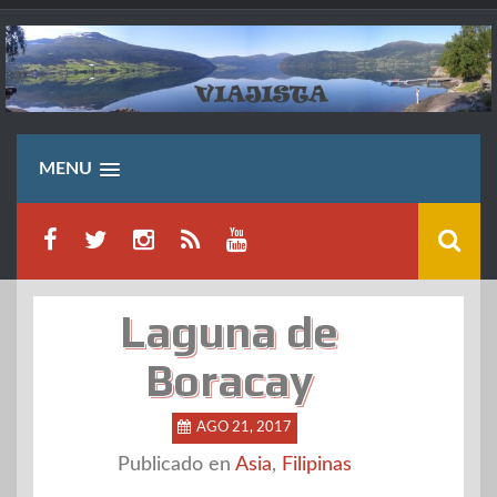
Saltar
al
contenido
MENU
Laguna de
Boracay
AGO 21, 2017
Publicado en
Asia
,
Filipinas