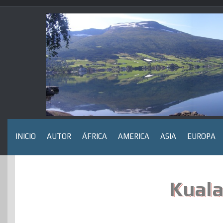
Saltar
al
contenido
INICIO
AUTOR
ÁFRICA
AMERICA
ASIA
EUROPA
Kuala