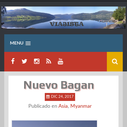
Saltar
al
contenido
MENU
Nuevo Bagan
DIC 24, 2017
Publicado en
Asia
,
Myanmar