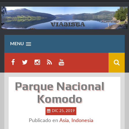
Saltar
al
contenido
MENU
Parque Nacional
Komodo
DIC 25, 2019
Publicado en
Asia
,
Indonesia