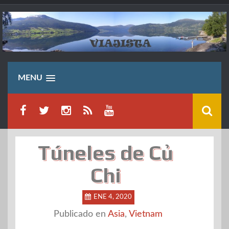
Saltar
al
contenido
MENU
Túneles de Củ
Chi
ENE 4, 2020
Publicado en
Asia
,
Vietnam