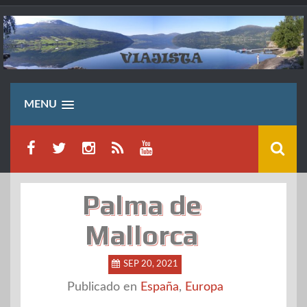
Saltar
al
contenido
MENU
Palma de
Mallorca
SEP 20, 2021
Publicado en
España
,
Europa