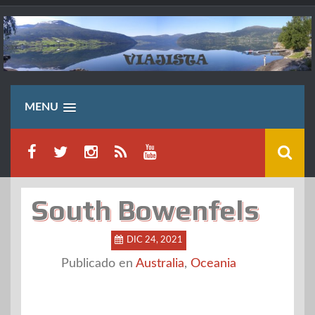
Saltar
al
contenido
MENU
South Bowenfels
DIC 24, 2021
Publicado en
Australia
,
Oceania