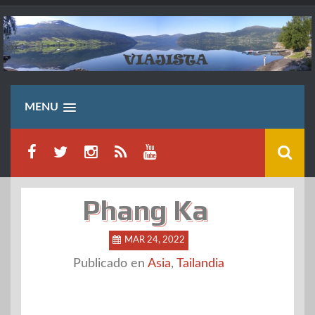
Saltar
al
contenido
MENU
Phang Ka
MAR 24, 2022
Publicado en
Asia
,
Tailandia