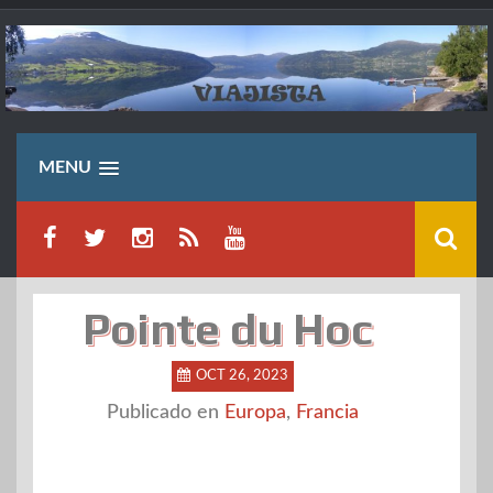
Saltar
al
contenido
MENU
Pointe du Hoc
OCT 26, 2023
Publicado en
Europa
,
Francia